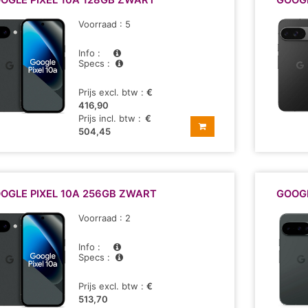
OGLE PIXEL 10A 128GB ZWART
GOOGL
Voorraad : 5
Info :
Specs :
Prijs excl. btw :
€
416,90
Prijs incl. btw :
€
504,45
OGLE PIXEL 10A 256GB ZWART
GOOGL
Voorraad : 2
Info :
Specs :
Prijs excl. btw :
€
513,70